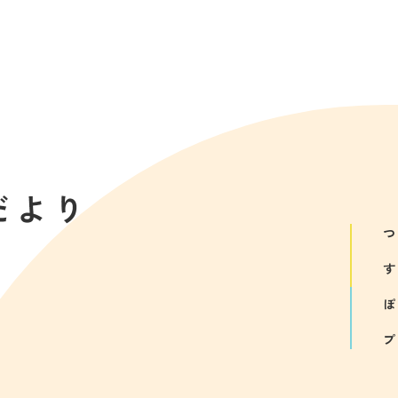
つ
す
ぽ
プ